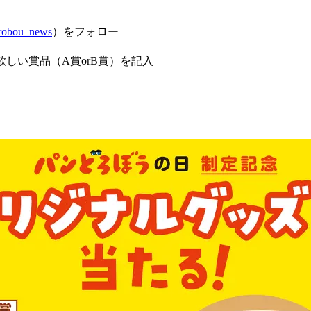
robou_news
）をフォロー
欲しい賞品（A賞orB賞）を記入